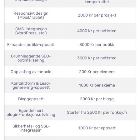
Egendefinert landingsside-
3000 Kr per side
design
Starter fra 10 000 Kr avhengig av
Nettsideredesign
kompleksitet
Responsivt design
2000 Kr per prosjekt
(Mobil/Tablet)
CMS-integrasjon
4000 Kr per nettsted
(WordPress, etc.)
E-handelsbutikk-oppsett
8000 Kr per butikk
Grunnleggende SEO-
3000 Kr per nettsted
optimalisering
Opplasting av innhold
200 Kr per element
Kontaktform & Lead-
1000 Kr per skjema
generering-oppsett
Bloggoppsett
2000 Kr per blogg
Egendefinert
Starter fra 2500 Kr per funksjon
plugin/funksjonsutvikling