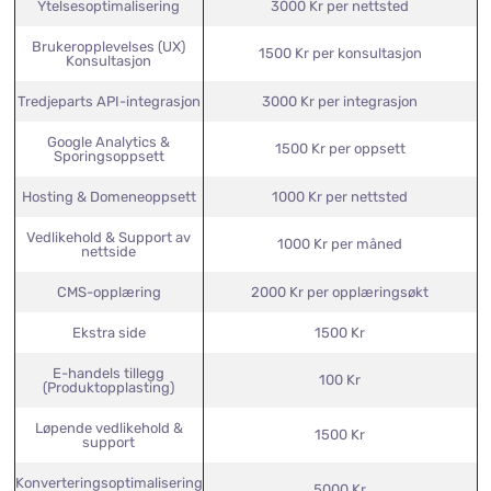
Sikkerhets- og SSL-
1000 Kr per oppsett
integrasjon
Ytelsesoptimalisering
3000 Kr per nettsted
Brukeropplevelses (UX)
1500 Kr per konsultasjon
Konsultasjon
Tredjeparts API-integrasjon
3000 Kr per integrasjon
Google Analytics &
1500 Kr per oppsett
Sporingsoppsett
Hosting & Domeneoppsett
1000 Kr per nettsted
Vedlikehold & Support av
1000 Kr per måned
nettside
CMS-opplæring
2000 Kr per opplæringsøkt
Ekstra side
1500 Kr
E-handels tillegg
100 Kr
(Produktopplasting)