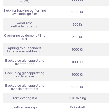
Løpende vedlikehold &
1500 Kr
support
Konverteringsoptimalisering
5000 Kr
(CRO)
Sjekk for hacking og fjerning
2000 Kr
av skadelige filer
WordPress
500 Kr
nettsidemigrering
Overføring av domene til ny
300 Kr
eier
Åpning av suspendert
1000 Kr
domene eller webhosting
Backup og gjenoppretting
1000 Kr
av rotmappe
Backup og gjenoppretting
1000 Kr
av database
Backup og gjenoppretting
2000 Kr
av hele nettstedet