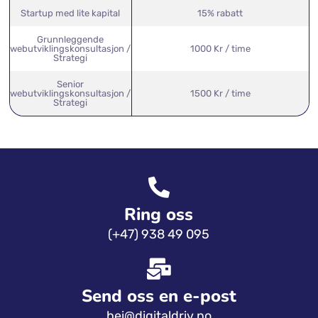
Kort leveringstid
30% økning
Ideell organisasjon
15% rabatt
Startup med lite kapital
15% rabatt
Grunnleggende
webutviklingskonsultasjon /
1000 Kr / time
Strategi
Senior
webutviklingskonsultasjon /
1500 Kr / time
Strategi
Ring oss
(+47) 938 49 095