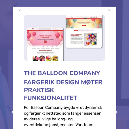
øke salg på nett. Med fokus på kvalitet og målbare
resultater leverer vi nettsider og nettbutikker som gir
verdi fra dag én.
THE BALLOON COMPANY
FARGERIK DESIGN MØTER
PRAKTISK
FUNKSJONALITET