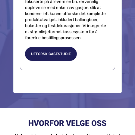
For Balloon Company bygde vi et dynamisk
og fargerikt nettsted som fanger essensen
av deres livlige ballong- og
eventdekorasjonstjenester. Vårt team
fokuserte på å levere en brukervennlig
opplevelse med enkel navigasjon, slik at
kundene lett kunne utforske det komplette
produktutvalget, inkludert ballongbuer,
buketter og festdekorasjoner. Vi integrerte
et strømlinjeformet kassesystem for å
forenkle bestillingsprosessen.
UTFORSK CASESTUDIE