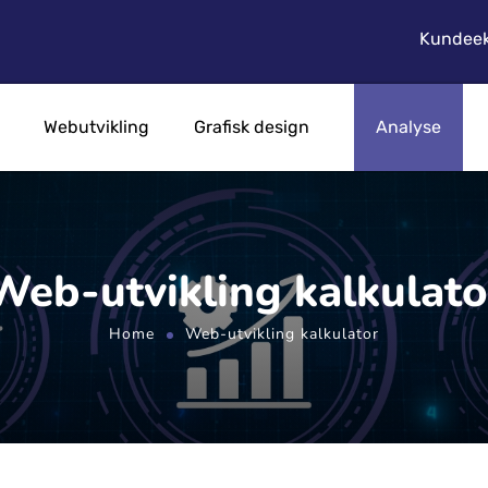
Kundeek
Webutvikling
Grafisk design
Analyse
Web-utvikling kalkulato
Home
Web-utvikling kalkulator