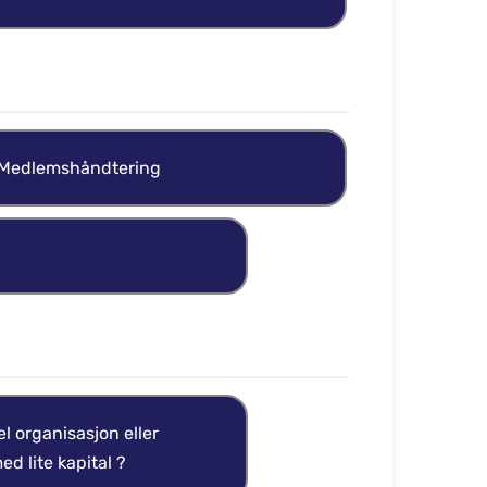
Medlemshåndtering
el organisasjon eller
*Gir 15 %
ed lite kapital ?
i rabatt