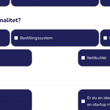
nalitet?
Bestillingssystem
Nettbutikk
Er du en ide
en 30 % økning
en startup m