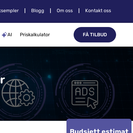
sempler
Blogg
Om oss
Kontakt oss
AI
Priskalkulator
FÅ TILBUD
r
Budsjett estimat