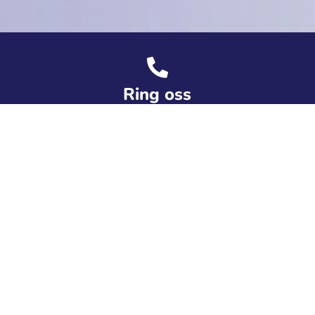
Ring oss
(+47) 938 49 095
Send oss ​​en e-post
hei@digitaldriv.no
Adresse
Storgata 32 0184 Oslo