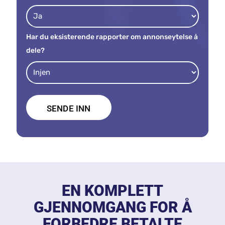
Har du eksisterende rapporter om annonseytelse å
dele?
EN KOMPLETT
GJENNOMGANG FOR Å
FORBEDRE BETALTE