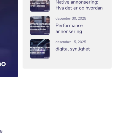
Native annonsering:
Hva det er og hvordan
det fungerer i praksis
desember 30, 2025
Performance
annonsering
desember 15, 2025
digital synlighet
le