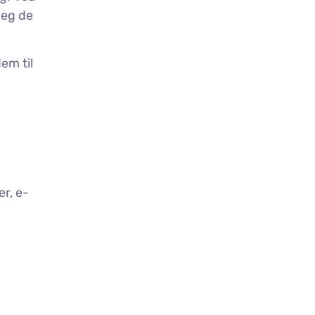
deg de
em til
r, e-