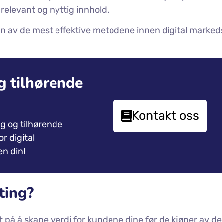
relevant og nyttig innhold.
en av de mest effektive metodene innen digital marked
g tilhørende
Kontakt oss
ng og tilhørende
r digital
n din!
ting?
 på å skape verdi for kundene dine før de kjøper av d