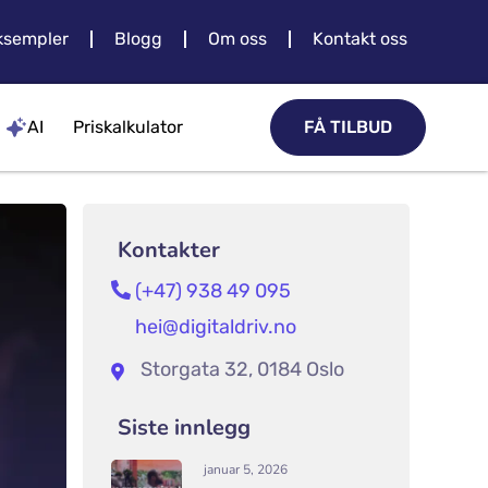
sempler
Blogg
Om oss
Kontakt oss
AI
Priskalkulator
FÅ TILBUD
Kontakter
(+47) 938 49 095
hei@digitaldriv.no
Storgata 32, 0184 Oslo
Siste innlegg
januar 5, 2026