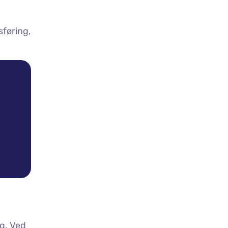
sføring,
eg. Ved