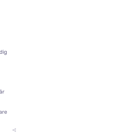
dig
år
are