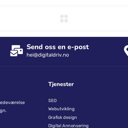
Send oss ​​en e-post
hei@digitaldriv.no
Tjenester
SEO
stedeværelse
Webutvikling
gn.
Grafisk design
Digital Annonsering