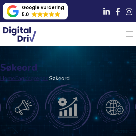
Google vurdering
5.0
Søkeord
Home
Fagbegreper
Søkeord