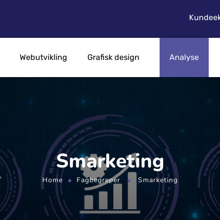
Kundeek
Webutvikling
Grafisk design
Analyse
Smarketing
Home
Fagbegreper
Smarketing