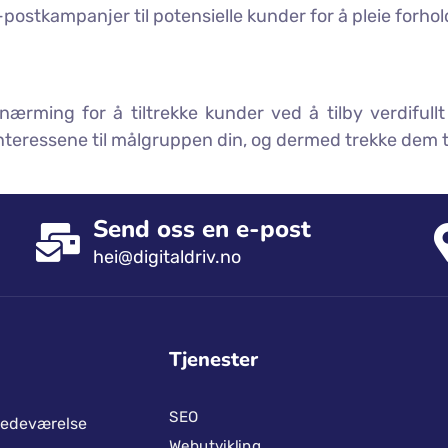
postkampanjer til potensielle kunder for å pleie forhold
nærming for å tiltrekke kunder ved å tilby verdifull
eressene til målgruppen din, og dermed trekke dem til
Send oss ​​en e-post
hei@digitaldriv.no
Tjenester
SEO
stedeværelse
Webutvikling