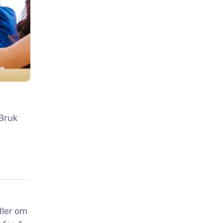
 Bruk
dler om