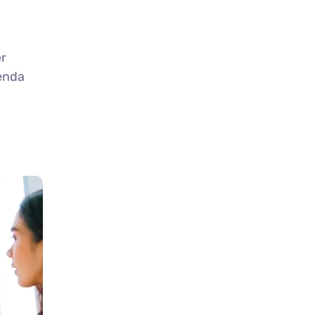
er
 enda