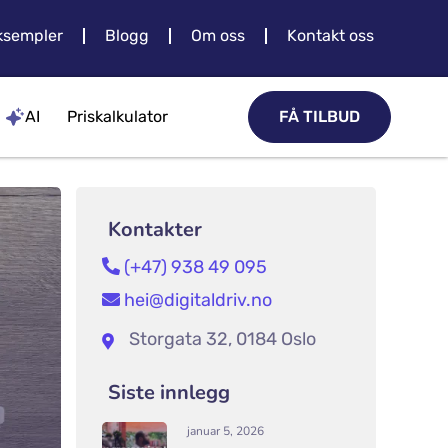
sempler
Blogg
Om oss
Kontakt oss
AI
Priskalkulator
FÅ TILBUD
Kontakter
(+47) 938 49 095
hei@digitaldriv.no
Storgata 32, 0184 Oslo
Siste innlegg
januar 5, 2026