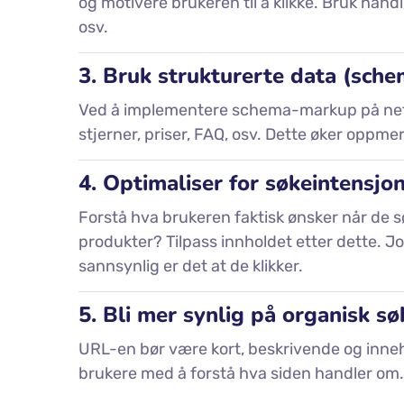
og motivere brukeren til å klikke. Bruk han
osv.
3. Bruk strukturerte data (sche
Ved å implementere schema-markup på net
stjerner, priser, FAQ, osv. Dette øker oppme
4. Optimaliser for søkeintensjo
Forstå hva brukeren faktisk ønsker når de s
produkter? Tilpass innholdet etter dette. Jo
sannsynlig er det at de klikker.
5. Bli mer synlig på organisk s
URL-en bør være kort, beskrivende og inne
brukere med å forstå hva siden handler om.