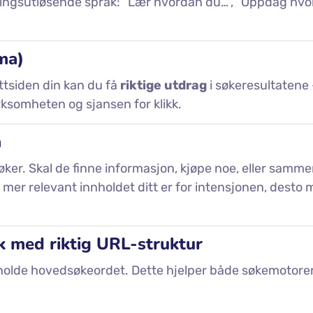
dlingsutløsende språk: “Lær hvordan du…”, “Oppdag hvo
ma)
tsiden din kan du få
riktige utdrag
i søkeresultatene
rksomheten og sjansen for klikk.
n
øker. Skal de finne informasjon, kjøpe noe, eller samme
 mer relevant innholdet ditt er for intensjonen, desto 
øk med riktig URL-struktur
holde hovedsøkeordet. Dette hjelper både søkemotore