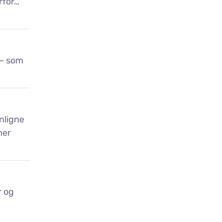
rfor…”
 – som
nligne
mer
r og