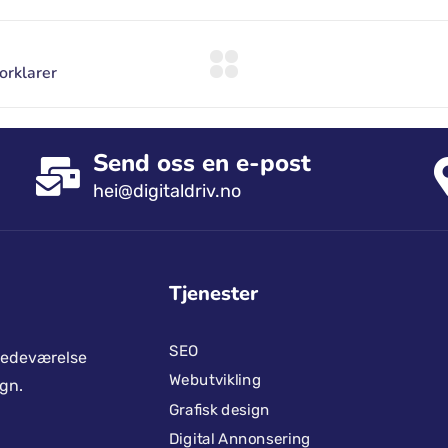
Send oss ​​en e-post
hei@digitaldriv.no
Tjenester
SEO
stedeværelse
Webutvikling
gn.
Grafisk design
Digital Annonsering