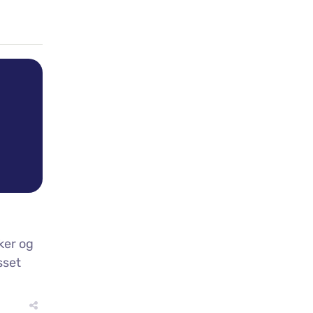
ker og
sset